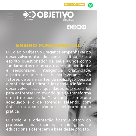
Aluno Online
ENSINO FUNDAMENTAL
O Colégio Objetivo Bragança empenha-se no
desenvolvimento do senso crítico e do
espírito questionador de seus alunos como
fundamentos de uma atitude independente
e responsável. Inteligência, criatividade,
espírito de iniciativa e perseverança são
fatores determinantes da realização pessoal
e profissional. Estimulá-los desde a infância a
desenvolver essas qualidades é prepará-los
para enfrentar um mundo que se transforma
em ritmo acelerado. Para tanto, o método
adequado é o de aprender fazendo, com
ênfase na associação de conhecimento e
prática.
O apoio e a orientação ficam a cargo do
professor; os recursos tecnológicos e
educacionais oferecem a base desse projeto.