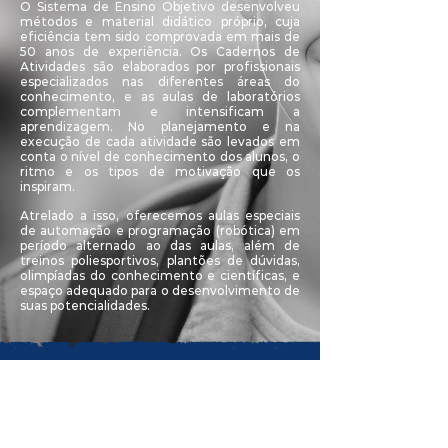
O Sistema de Ensino Objetivo desenvolveu
métodos e material didático próprio, cuja
eficiência tem sido comprovada em mais de
50 anos de experiência. Os Cadernos de
Atividades são elaborados por profissionais
especializados nas diferentes áreas do
conhecimento, e as aulas de laboratórios
complementam e intensificam a
aprendizagem. No planejamento e na
execução de cada atividade são levados em
conta o nível de conhecimento dos alunos, o
ritmo e os tipos de motivação que os
inspiram.
Atrelado a isso, oferecemos aulas especiais
de automação e programação (robótica) em
período alternado ao das aulas, além de
treinos poliesportivos, plantões de dúvidas,
olimpíadas do conhecimento e científicas, e
espaço adequado para o desenvolvimento de
suas potencialidades.