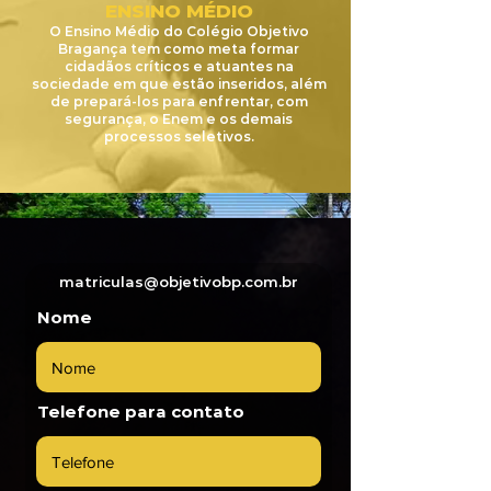
ENSINO MÉDIO
O Ensino Médio do Colégio Objetivo
Bragança tem como meta formar
cidadãos críticos e atuantes na
sociedade em que estão inseridos, além
de prepará-los para enfrentar, com
segurança, o Enem e os demais
processos seletivos.
matriculas@objetivobp.com.br
Nome
Telefone para contato