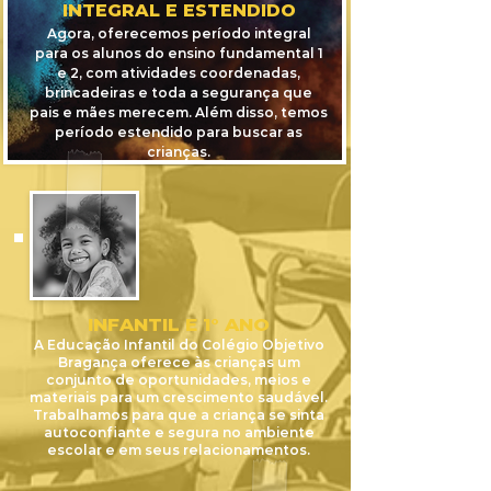
INTEGRAL E ESTENDIDO
Agora, oferecemos período integral
para os alunos do ensino fundamental 1
e 2, com atividades coordenadas,
brincadeiras e toda a segurança que
pais e mães merecem.
Além disso, temos
período estendido para buscar as
crianças.
INFANTIL E 1° ANO
A Educação Infantil do Colégio Objetivo
Bragança oferece às crianças um
conjunto de oportunidades, meios e
materiais para um crescimento saudável.
Trabalhamos para que a cr
iança se sinta
autoconfiante e segura no ambiente
escolar e em seus relacionamentos.